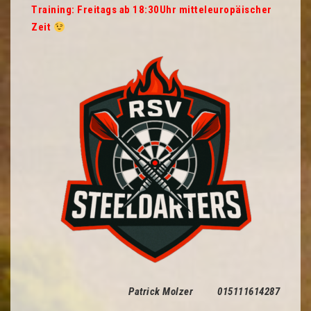
Training: Freitags ab 18:30Uhr mitteleuropäischer
Zeit
Patrick Molzer 015111614287