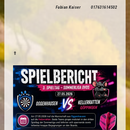
Fabian Kaiser 017631614502
⇑