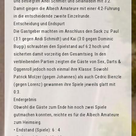
und besiegten Andi Schmidt und Selahaddin mit 3:2.
Damit gingen die Albech Amateure mit einer 4:2-Führung
in die entscheidende zweite Einzelrunde.
Entscheidung und Endspurt
Die Gastgeber machten im Anschluss den Sack zu: Paul
(3:1 gegen Andi Schmidt) und Kai (3:0 gegen Dominic
Buggi) schraubten den Spielstand auf 6:2 hoch und
sicherten damit vorzeitig den Gesamtsieg. In den
verbleibenden Partien zeigten die Gäste von Sex, Darts &
Oggenroll jedoch noch einmal ihre Klasse: Sowohl
Patrick Molzer (gegen Johannes) als auch Cedric Bienzle
(gegen Lorenz) gewannen ihre Spiele jeweils glatt mit
0:3.
Endergebnis
Obwohl die Gäste zum Ende hin noch zwei Spiele
gutmachen konnten, reichte es für die Albech Amateure
zum Heimsieg.
• Endstand (Spiele): 6 : 4