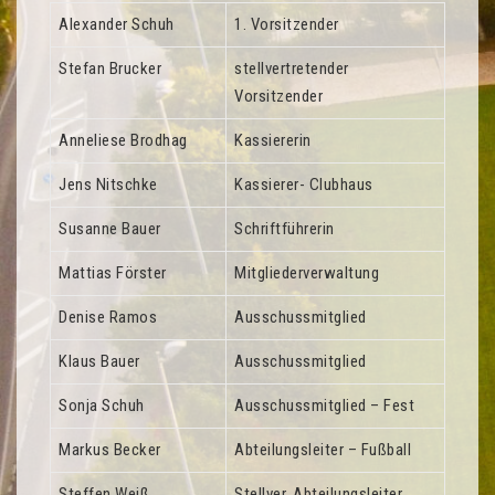
Alexander Schuh
1. Vorsitzender
Stefan Brucker
stellvertretender
Vorsitzender
Anneliese Brodhag
Kassiererin
Jens Nitschke
Kassierer- Clubhaus
Susanne Bauer
Schriftführerin
Mattias Förster
Mitgliederverwaltung
Denise Ramos
Ausschussmitglied
Klaus Bauer
Ausschussmitglied
Sonja Schuh
Ausschussmitglied – Fest
Markus Becker
Abteilungsleiter – Fußball
Steffen Weiß
Stellver. Abteilungsleiter