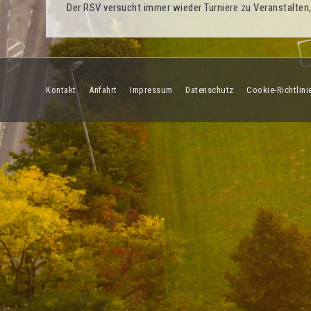
Der RSV versucht immer wieder Turniere zu Veranstalten,
Footer-
Kontakt
Anfahrt
Impressum
Datenschutz
Cookie-Richtlini
Menü