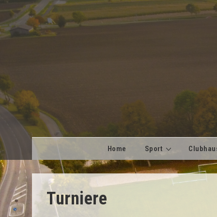
↓
Zum
Inhalt
Main
Home
Sport
Clubhau
Navigation
Turniere